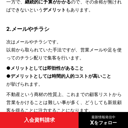
一方で、
継続的に予算がかかる
ので、その余裕が無けれ
ばできないという
デメリット
もあります。
2.メールやチラシ
次はメールやチラシです。
以前から取られていた手法ですが、営業メールや足を使
ってのチラシ配りで集客を行います。
●メリットとしては即効性があること
●デメリットとしては時間的人的コストが高いこと
が挙げられます。
不動産という商材の性質上、これまでの顧客リストから
営業をかけることは難しい事が多く、どうしても新規顧
客を得ることに注力することになります。
最新情報発信中
入会資料請求
そのため、何か特別な事情がない限り、デメリットの側
X
をフォロー