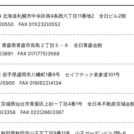
4
北海道札幌市中央区南4条西六丁目11番地2 全日ビル2階
32)0550
FAX 011(232)0552
1
青森県青森市長島２丁目５－６ 全日青森会館
75)3891
FAX 017(775)3568
2
岩手県盛岡市八幡町1番9号 セイフテック表参道101号
25)5900
FAX 019(622)4134
1
宮城県仙台市青葉区上杉一丁目4番1号 全日本不動産宮城会館
66)3358
FAX 022(266)3387
1
秋田県秋田市山王五丁目9番11号 山王ガーデンビル1階‐Ｂ