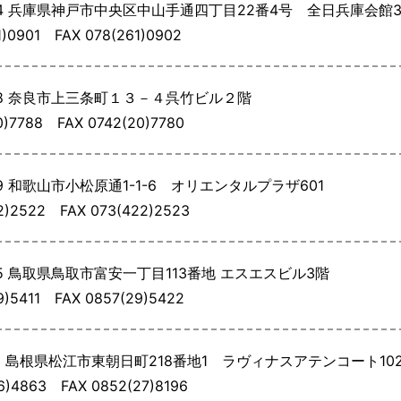
4
兵庫県神戸市中央区中山手通四丁目22番4号 全日兵庫会館
61)0901
FAX 078(261)0902
8
奈良市上三条町１３－４呉竹ビル２階
20)7788
FAX 0742(20)7780
9
和歌山市小松原通1-1-6 オリエンタルプラザ601
22)2522
FAX 073(422)2523
5
鳥取県鳥取市富安一丁目113番地 エスエスビル3階
29)5411
FAX 0857(29)5422
1
島根県松江市東朝日町218番地1 ラヴィナスアテンコート10
26)4863
FAX 0852(27)8196