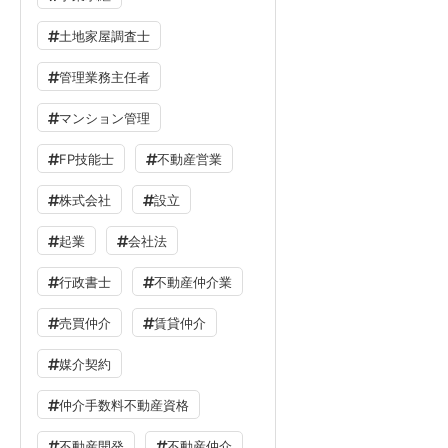
土地家屋調査士
管理業務主任者
マンション管理
FP技能士
不動産営業
株式会社
設立
起業
会社法
行政書士
不動産仲介業
売買仲介
賃貸仲介
媒介契約
仲介手数料不動産資格
不動産開発
不動産仲介