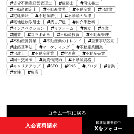
賃貸不動産経営管理士
建築士
司法書士
不動産鑑定士
不動産業界
不動産業
宅建業
宅建業法
不動産取引
不動産の法律
宅地建物取引士
築古戸建
仲介手数料
インスペクション
リフォーム
独立
企業
開業
コラボ企画
不動産投資
不動産管理
不動産賃貸業
不動産業のトレンド
重要事項説明
建築基準法
マーケティング
不動産業開業
宅建士
不動産開業
空き家
不動産売買
国土交通省
賃貸借契約
不動産資格
キャリアアップ
SEO
SNS
ブログ
営業
女性
集客
コラム一覧に戻る
最新情報発信中
入会資料請求
X
をフォロー