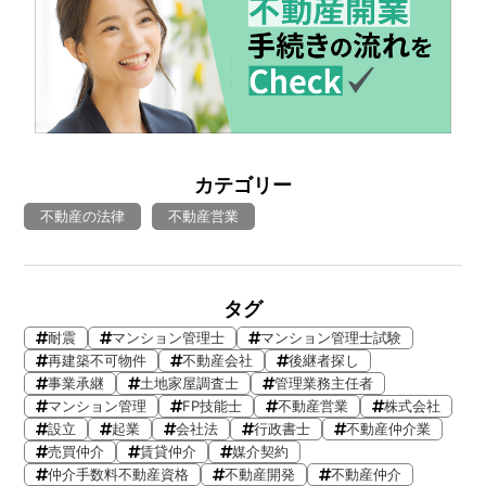
カテゴリー
不動産の法律
不動産営業
タグ
耐震
マンション管理士
マンション管理士試験
再建築不可物件
不動産会社
後継者探し
事業承継
土地家屋調査士
管理業務主任者
マンション管理
FP技能士
不動産営業
株式会社
設立
起業
会社法
行政書士
不動産仲介業
売買仲介
賃貸仲介
媒介契約
仲介手数料不動産資格
不動産開発
不動産仲介