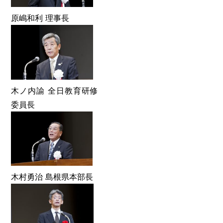
原嶋和利 理事長
木ノ内諭 全日教育研修
委員長
木村勇治 島根県本部長