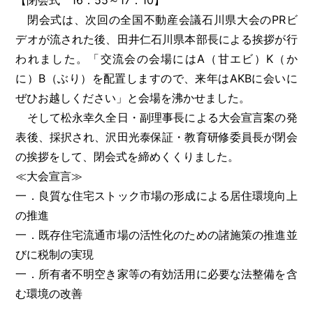
【閉会式 16：55～17：10】
閉会式は、次回の全国不動産会議石川県大会のPRビ
デオが流された後、田井仁石川県本部長による挨拶が行
われました。「交流会の会場にはA（甘エビ）K（か
に）B（ぶり）を配置しますので、来年はAKBに会いに
ぜひお越しください」と会場を沸かせました。
そして松永幸久全日・副理事長による大会宣言案の発
表後、採択され、沢田光泰保証・教育研修委員長が閉会
の挨拶をして、閉会式を締めくくりました。
≪大会宣言≫
一．良質な住宅ストック市場の形成による居住環境向上
の推進
一．既存住宅流通市場の活性化のための諸施策の推進並
びに税制の実現
一．所有者不明空き家等の有効活用に必要な法整備を含
む環境の改善