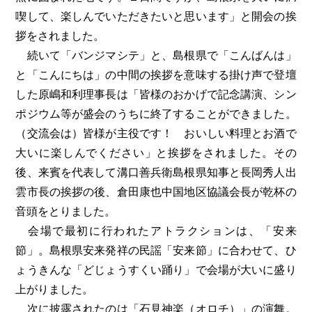
喫して、楽しんでいただきたいと思います」と開会の挨
拶をされました。
続いて「バンジマシテ」と、島根県で「こんばんは」
と「こんにちは」の中間の挨拶を意味する掛け声で登壇
した原嶋和利理事長は「皆様のおかげで記念講演、シン
ポジウム等が盛会のうちに終了することができました。
（交流会は）皆様が主役です！ おいしい料理とお酒で
大いに楽しんでください」と挨拶をされました。その
後、来賓を代表して溝口善兵衛島根県知事と長岡秀人出
雲市長の挨拶の後、倉田康也中国地区協議会長が乾杯の
音頭をとりました。
会場で最初に行われたアトラクションは、「安来
節」。島根県安来発祥の民謡「安来節」に合わせて、ひ
ょうきんな「どじょうすくい踊り」で会場が大いに盛り
上がりました。
次に披露されたのは「石見神楽（オロチ）」の演舞。