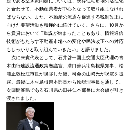
題である空き家問題については、既存住宅市場の活性化
と合わせて、不動産業者が中心となって取り組まなけれ
ばならない。また、不動産の流通を促進する税制改正に
向けた要望活動も積極的に続けていく。さらに、10月か
ら賃貸においてIT重説が始まったこともあり、情報通信
技術がもたらす不動産市場への変化や民法改正への対応
もしっかりと取り組んでいきたい」と語りました。
次に来賓代表として、石井啓一国土交通大臣代理の青
木由行建設流通政策審議官、溝口善兵衛島根県知事、松
浦正敬松江市長が挨拶した後、司会の山﨑氏が祝電を披
露。最後に木村島根県本部長から原嶋理事長を通して、
次回開催県である石川県の田井仁本部長に大会旗が引き
渡されました。