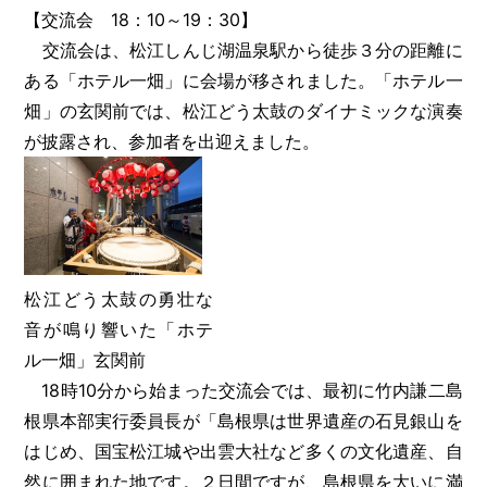
【交流会 18：10～19：30】
交流会は、松江しんじ湖温泉駅から徒歩３分の距離に
ある「ホテル一畑」に会場が移されました。「ホテル一
畑」の玄関前では、松江どう太鼓のダイナミックな演奏
が披露され、参加者を出迎えました。
松江どう太鼓の勇壮な
音が鳴り響いた「ホテ
ル一畑」玄関前
18時10分から始まった交流会では、最初に竹内謙二島
根県本部実行委員長が「島根県は世界遺産の石見銀山を
はじめ、国宝松江城や出雲大社など多くの文化遺産、自
然に囲まれた地です。２日間ですが、島根県を大いに満