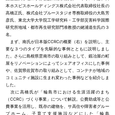
本ホスピスホールディングス株式会社代表取締役社長の
高橋正氏、株式会社ブルースタジオ専務取締役の大島芳
彦氏、東北大学大学院工学研究科・工学部災害科学国際
研究所地域・都市再生研究部門准教授の姥浦道生氏の３
名。
まず、南氏が日本版CCRCの概要（右）を説明し、主
要な３つのタイプを先駆的な事例とともに説明しまし
た。さらに島根県雲南市の取り組みとして、鍛冶屋の町
屋をリノベーションによってシェアオフィスにした事例
や、佐賀県佐賀市の取り組みとして、コンテナが地域の
コミュニティ施設に生まれ変わった事例などを紹介しま
した。
次に高橋氏が「輪島市における生涯活躍のまち
（CCRC）づくり事業」について解説。公費助成等と公
費事業を活用し、既存の建物を、サ高住や障害者グルー
プホーム、子育て支援施設などにした「輪島