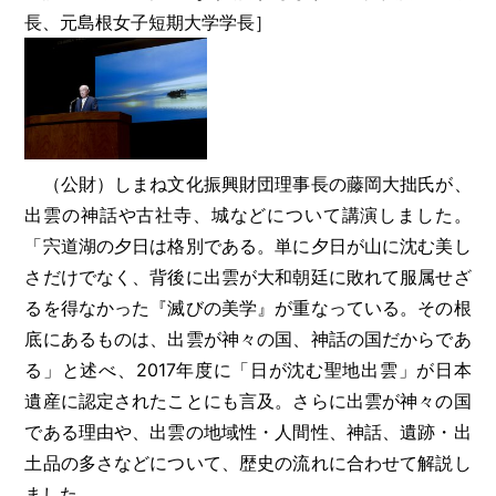
長、元島根女子短期大学学長］
（公財）しまね文化振興財団理事長の藤岡大拙氏が、
出雲の神話や古社寺、城などについて講演しました。
「宍道湖の夕日は格別である。単に夕日が山に沈む美し
さだけでなく、背後に出雲が大和朝廷に敗れて服属せざ
るを得なかった『滅びの美学』が重なっている。その根
底にあるものは、出雲が神々の国、神話の国だからであ
る」と述べ、2017年度に「日が沈む聖地出雲」が日本
遺産に認定されたことにも言及。さらに出雲が神々の国
である理由や、出雲の地域性・人間性、神話、遺跡・出
土品の多さなどについて、歴史の流れに合わせて解説し
ました。