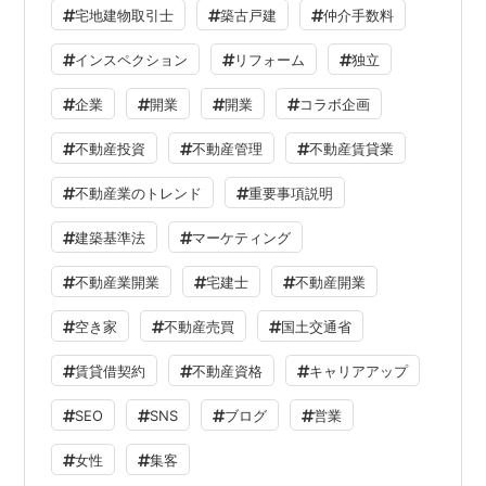
宅地建物取引士
築古戸建
仲介手数料
インスペクション
リフォーム
独立
企業
開業
開業
コラボ企画
不動産投資
不動産管理
不動産賃貸業
不動産業のトレンド
重要事項説明
建築基準法
マーケティング
不動産業開業
宅建士
不動産開業
空き家
不動産売買
国土交通省
賃貸借契約
不動産資格
キャリアアップ
SEO
SNS
ブログ
営業
女性
集客