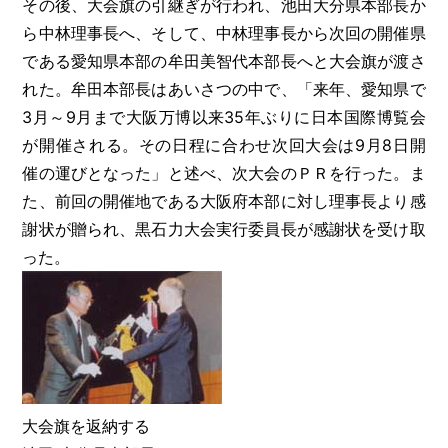
その後、大会旗の引継ぎが行われ、池田大分県本部長か
ら中林理事長へ、そして、中林理事長から次回の開催県
である愛知県本部の牟田美智代本部長へと大会旗が渡さ
れた。牟田本部長はあいさつの中で、「来年、愛知県で
3月～9月まで大阪万博以来35年ぶりに日本国際博覧会
が開催される。その日程に合わせ次回大会は9月8日開
催の運びとなった」と述べ、次大会のＰＲを行った。ま
た、前回の開催地である大阪府本部に対し理事長より感
謝状が贈られ、黒石力大会実行委員長が感謝状を受け取
った。
大会旗を返納する