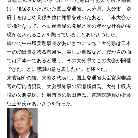
は、後援をいただいた国土交通省、大分県、大分市、別
府市をはじめ関係各位に謝辞を述べたあと、「本大会が
契機となって、不動産業界の発展と真の豊かな社会の実
現がなされることを願っている」とあいさつした。
続いて中林増美理事長があいさつに立ち「大分県は日本
一の湧出量を誇る温泉や、美しい自然など、豊かさの面
では日本一であると思う。その大分県でこの大会が開催
できたことに感謝の意を表したい」と述べた。
来賓紹介の後、来賓を代表し、国土交通省大臣官房審議
官の守内哲男氏、大分県知事の広瀬勝貞氏、大分市収入
役の久渡晃氏、別府市長の浜田博氏、衆議院議員の衞藤
征士郎氏があいさつを行った。