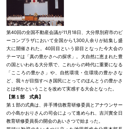
第40回の全国不動産会議が11月18日、大分県別府市のビ
ーコンプラザにおいて全国から1,300人余りが結集し盛
大に開催された。40回目という節目となった今大会の
テーマは「真の豊かさへの探求」。大自然に恵まれた豊
の国といわれる大分県で、これからの時代に重要になる
「こころの豊かさ」や、自然環境・住環境の豊かさな
ど、我々が目指すべき国民にとってのほんとうの豊かさ
とは何かということを改めて実感する大会となった。
【第１部 式典】
第１部の式典は、井手博信教育研修委員とアナウンサー
の小島かおりさんの司会によって進められ、吉川實全日
教育研修委員長の開会のあいさつで始まった。
冒頭に歓迎のあいさつに立った池田哲也大分県本部長