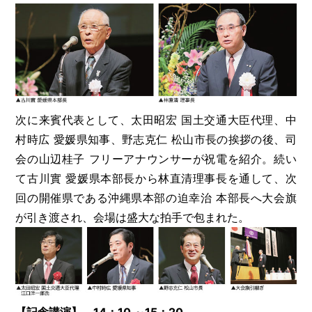
次に来賓代表として、太田昭宏 国土交通大臣代理、中
村時広 愛媛県知事、野志克仁 松山市長の挨拶の後、司
会の山辺桂子 フリーアナウンサーが祝電を紹介。続い
て古川實 愛媛県本部長から林直清理事長を通して、次
回の開催県である沖縄県本部の迫幸治 本部長へ大会旗
が引き渡され、会場は盛大な拍手で包まれた。