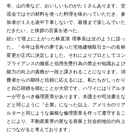
幸、山の幸など、おいしいものがたくさんあります。交
流会ではその材料を使った料理を味わっていただき、参
加者が１人も途中下車しないで、最後まで楽しんでいた
だきたい」と挨拶の言葉を述べた。
続いて壇上に上がった林直清 理事長は次のように語っ
た。「今年は長年の夢であった宅地建物取引士への名称
変更が正式に決定しました。それによりプロとしてコン
プライアンスの徹底と信用失墜行為の禁止や知識および
能力の向上の責務が一段と課されることになります。消
費者からの期待と信頼に応えるには、私たちがしっかり
と自己研鑚を積むことが大切です。ハワイにはリアルタ
ーが守るべき倫理憲章があります。弁護士や司法書士な
どと同じように『士業』になった以上、アメリカのリア
ルターと同じような厳格な倫理憲章を作って遵守するこ
とにより、不動産業界の更なる発展と社会的地位の向上
につながると考えております」