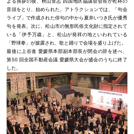
よる挨拶の後、秋山誉志 四国地区協議会会長が乾杯の
音頭をとり、始められた。アトラクションでは、「句会
ライブ」で作成された俳句の中から夏井いつき氏が優秀
句を発表。次に、松山市の無形民俗文化財に指定されて
いる「伊予万歳」と、松山が発祥の地といわれている
「野球拳」が披露され、歌と踊りで会場を盛り上げた。
最後に上谷進 愛媛県本部副本部長が閉会の辞を述べ、
第50 回全国不動産会議 愛媛県大会が盛会のうちに終了
した。