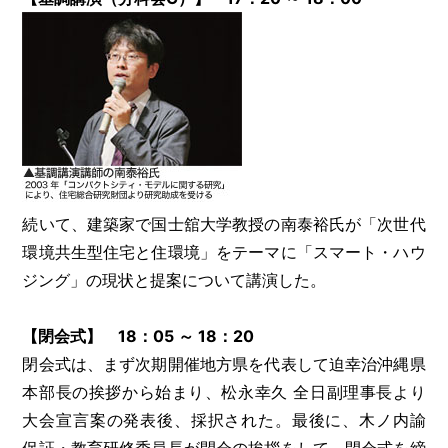
続いて、建築家で国士舘大学教授の南泰裕氏が「次世代
環境共生型住宅と住環境」をテーマに「スマート・ハウ
ジング」の現状と提案について講演した。
【閉会式】 18：05 ～ 18：20
閉会式は、まず次期開催地方県を代表して迫幸治沖縄県
本部長の挨拶から始まり、松永幸久 全日副理事長より
大会宣言案の発表後、採択された。最後に、木ノ内諭
保証・教育研修委員長が閉会の挨拶をして、閉会式を締