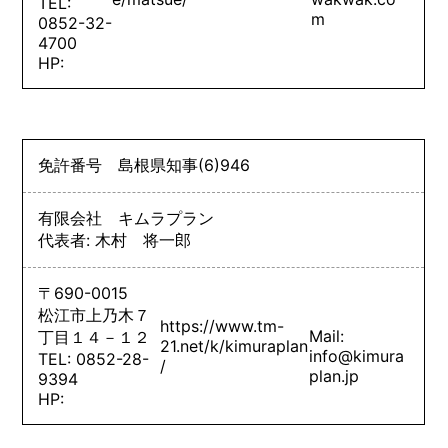
TEL:
m
0852-32-
4700
HP:
免許番号
島根県知事
(6)
946
有限会社 キムラプラン
代表者: 木村 将一郎
〒690-0015
松江市上乃木７
https://www.tm-
Mail:
丁目１４－１２
21.net/k/kimuraplan
info@kimura
TEL: 0852-28-
/
plan.jp
9394
HP: