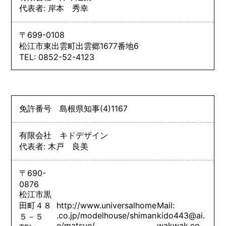
代表者: 岸本 秀幸
〒699-0108
松江市東出雲町出雲郷1677番地6
TEL: 0852-52-4123
免許番号
島根県知事
(4)
1167
有限会社 キドデザイン
代表者: 木戸 良美
〒690-
0876
松江市黒
田町４８
http://www.universalhome
Mail:
.co.jp/modelhouse/shiman
kido443@ai.
５－５
e/matsue/
wakwak.co