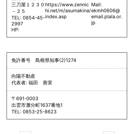
三刀屋１２３０
https://www.zennic
Mail:
hi.net/m/asumakina/
ekmh0606@
－２５
index.asp
email.plala.or.
TEL: 0854-45-
jp
2997
HP:
免許番号
島根県知事
(2)
1274
向陽不動産
代表者: 福田 善実
〒691-0003
出雲市灘分町1637番地1
TEL: 0853-25-8623