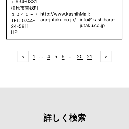
〒634-0831
橿原市曽我町
http://www.kashih
Mail:
１０４５－７
ara-jutaku.co.jp/
info@kashihara-
TEL: 0744-
jutaku.co.jp
24-5811
HP:
＜
1
…
4
5
6
…
20
21
＞
詳しく検索