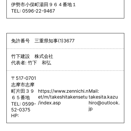
伊勢市小俣町湯田９６４番地１
TEL: 0596-22-9467
免許番号
三重県知事
(1)
3677
竹下建設 株式会社
代表者: 竹下 和弘
〒517-0701
志摩市志摩
町片田３９
https://www.zennichi.n
Mail:
et/m/takeshitakensetu
takesita.kazu
６５番地
/index.asp
hiro@outlook.
TEL: 0599-
jp
52-0375
HP: