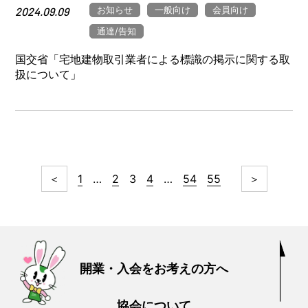
お知らせ
一般向け
会員向け
2024.09.09
通達/告知
国交省「宅地建物取引業者による標識の掲示に関する取
扱について」
＜
1
…
2
3
4
…
54
55
＞
開業・入会をお考えの方へ
協会について