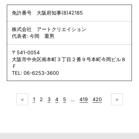
免許番号
大阪府知事
(8)
42185
株式会社 アートクリエイション
代表者: 今岡 重男
〒541-0054
大阪市中央区南本町３丁目２番９号本町今岡ビル８
Ｆ
TEL: 06-6253-3600
＜
1
2
3
4
5
…
419
420
＞