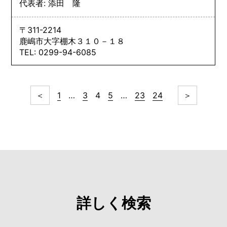
代表者: 添田 隆
〒311-2214
鹿嶋市大字棚木３１０－１８
TEL: 0299-94-6085
＜
1
…
3
4
5
…
23
24
＞
詳しく検索