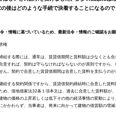
求の後はどのような手続で決着することになるので
法令・情報に基づいているため、最新法令・情報のご確認をお
求権
締結する際には、通常は、賃貸借期間と賃料額は少なくとも合
合意すれば、契約は守らなければならないのが原則ですから、
せん。契約で合意した賃貸借期間は合意した賃料を支払うのが
継続する契約関係ですから、賃貸借契約締結時に合意した賃料
ため、借地借家法32条１項本文は、過去に合意した賃料額が
建物の価格の上昇若しくは低下その他の経済事情の変動により
にかかわらず、当事者は、将来に向かって建物の借賃額の増減