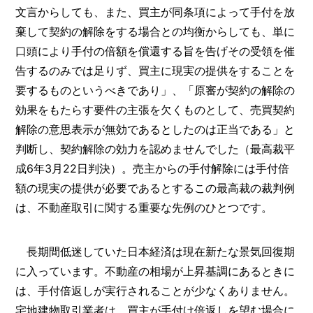
文言からしても、また、買主が同条項によって手付を放
棄して契約の解除をする場合との均衡からしても、単に
口頭により手付の倍額を償還する旨を告げその受領を催
告するのみでは足りず、買主に現実の提供をすることを
要するものというべきであり」、「原審が契約の解除の
効果をもたらす要件の主張を欠くものとして、売買契約
解除の意思表示が無効であるとしたのは正当である」と
判断し、契約解除の効力を認めませんでした（最高裁平
成6年3月22日判決）。売主からの手付解除には手付倍
額の現実の提供が必要であるとするこの最高裁の裁判例
は、不動産取引に関する重要な先例のひとつです。
長期間低迷していた日本経済は現在新たな景気回復期
に入っています。不動産の相場が上昇基調にあるときに
は、手付倍返しが実行されることが少なくありません。
宅地建物取引業者は、買主が手付け倍返しを望む場合に