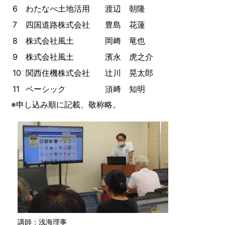
6
わたなべ土地活用
渡辺 朝隆
7
四国道路株式会社
豊島 花蓮
8
株式会社風土
岡﨑 竜也
9
株式会社風土
濱永 虎之介
10
関西住機株式会社
辻川 晃太郎
11
ベーシック
須﨑 知明
※申し込み順に記載、敬称略。
講師：浅海理事