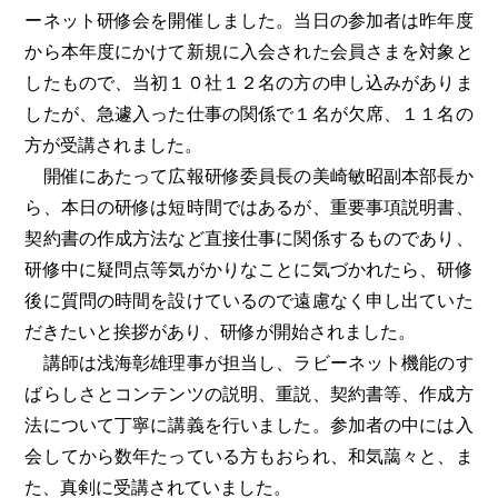
ーネット研修会を開催しました。当日の参加者は昨年度
から本年度にかけて新規に入会された会員さまを対象と
したもので、当初１０社１２名の方の申し込みがありま
したが、急遽入った仕事の関係で１名が欠席、１１名の
方が受講されました。
開催にあたって広報研修委員長の美崎敏昭副本部長か
ら、本日の研修は短時間ではあるが、重要事項説明書、
契約書の作成方法など直接仕事に関係するものであり、
研修中に疑問点等気がかりなことに気づかれたら、研修
後に質問の時間を設けているので遠慮なく申し出ていた
だきたいと挨拶があり、研修が開始されました。
講師は浅海彰雄理事が担当し、ラビーネット機能のす
ばらしさとコンテンツの説明、重説、契約書等、作成方
法について丁寧に講義を行いました。参加者の中には入
会してから数年たっている方もおられ、和気藹々と、ま
た、真剣に受講されていました。