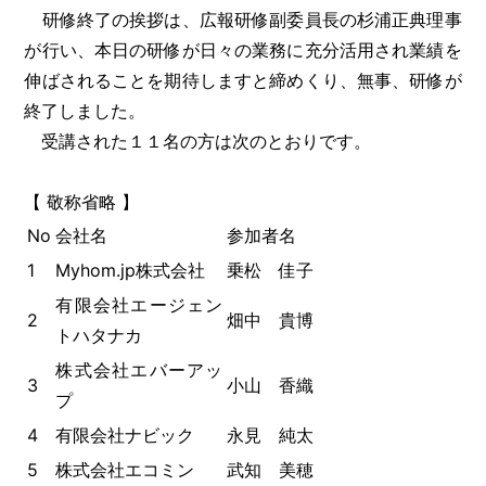
研修終了の挨拶は、広報研修副委員長の杉浦正典理事
が行い、本日の研修が日々の業務に充分活用され業績を
伸ばされることを期待しますと締めくり、無事、研修が
終了しました。
受講された１１名の方は次のとおりです。
【 敬称省略 】
No
会社名
参加者名
1
Myhom.jp株式会社
乗松 佳子
有限会社エージェン
2
畑中 貴博
トハタナカ
株式会社エバーアッ
3
小山 香織
プ
4
有限会社ナビック
永見 純太
5
株式会社エコミン
武知 美穂