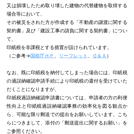
又は損壊したため取り壊した建物の代替建物を取得する
場合等において、
その被災をされた方が作成する「不動産の譲渡に関する
契約書」及び「建設工事の請負に関する契約書」につい
て、
印紙税を非課税とする措置が設けられています。
（ご参考→
国税庁ＨＰ
、
リーフレット
、
Ｑ＆Ａ
）
なお、既に印紙税を納付してしまった場合には、印紙税
の過誤納確認申請手続により印紙税の還付を受けていた
だくことになりますが、
印紙税過誤納確認申請書については、申請者の方の利便
性向上と印紙税過誤納確認事務の効率化を図る観点か
ら、可能な限り郵送での提出をお願いしています。こち
らにつきまして、添付の「郵送提出に関するお願い」を
ご参照ください。