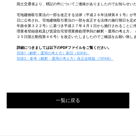
国土交通省より、標記の件についてご連絡がありましたのでお知らせい
宅地建物取引業法の一部を改正する法律（平成２６年法律第８１号）が
日に公布され、宅地建物取引業法の一部を改正する法律の施行期日を定
年政令第３２２号）に基づき平成２７年４月１日から施行されることに
理業者登録規程及び賃貸住宅管理業務処理準則の解釈・運用の考え方」
２５日国土動指第４６号）を改正いたしましたのでご確認をお願い致し
詳細につきましては以下のPDFファイルをご覧ください。
別添1（解釈・運用の考え方）新旧（62KB）
別添2：参考（解釈・運用の考え方）改正反映版（191KB）
一覧に戻る