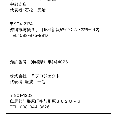
中部支店
代表者: 石松 完治
〒904-2174
沖縄市与儀３丁目15-1新報ﾊｳｼﾞﾝｸﾞﾊﾟｰｸｱﾜｾﾍﾞｲ内
TEL: 098-975-8917
免許番号
沖縄県知事
(4)
4026
株式会社 Ｅプロジェクト
代表者: 座波 一起
〒901-1303
島尻郡与那原町字与那原３６２８－６
TEL: 098-944-3626