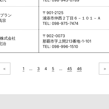
TEL: 098-943-0789
〒901-2125
プラン
浦添市仲西２丁目６－１０１－Ａ
高宗
TEL: 098-975-7474
〒902-0073
株式会社
那覇市字上間213番地-1-101
完治
TEL: 098-996-1510
＜
1
…
3
4
5
…
45
46
＞