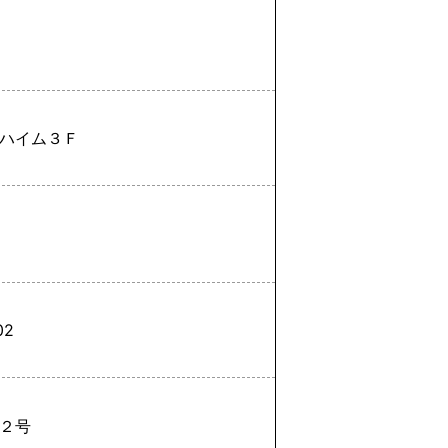
ハイム３Ｆ
02
２号