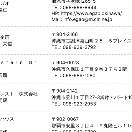
浦添市字沢岻1265-5
ガオ
TEL: 098-988-8944
崇仁
HP:
https://www.egao.okinawa/
Mail: info.egao@m.cln.ne.jp
〒904-2166
企画
沖縄市古謝津嘉山町２８－５プレイズ
 栄信
TEL: 098-939-3792
ｓｔｅｒｎ Ｂｒｉ
〒904-0023
沖縄市久保田１丁目９番３７号２階
玉麟
TEL: 098-989-1080
〒904-2142
レスト 株式会社
沖縄市登川１丁目27-3當銘アパート1
元康
TEL: 098-923-2953
ハウス
〒902-0067
那覇市安里３丁目４－９丸隆ビル１０
花代