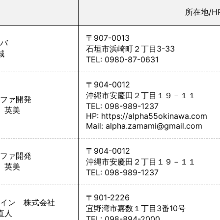
所在地/H
〒907-0013
バ
石垣市浜崎町２丁目3-33
誠
TEL: 0980-87-0631
〒904-0012
沖縄市安慶田２丁目１９－１１
ファ開発
TEL: 098-989-1237
 英美
HP:
https://alpha55okinawa.com
Mail: alpha.zamami@gmail.com
〒904-0012
ファ開発
沖縄市安慶田２丁目１９－１１
 英美
TEL: 098-989-1237
〒901-2226
イン 株式会社
宜野湾市嘉数１丁目3番10号
直人
TEL: 098-894-2000