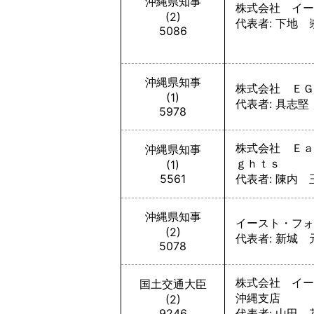
沖縄県知事
株式会社 イー
(2)
代表者: 下地 
5086
沖縄県知事
株式会社 ＥＧ
(1)
代表者: 具志堅
5978
株式会社 Ｅａ
沖縄県知事
ｇｈｔｓ
(1)
5561
代表者: 陳内 
沖縄県知事
イースト・フォ
(2)
代表者: 新城 
5078
株式会社 イー
国土交通大臣
沖縄支店
(2)
9246
代表者: 山田 