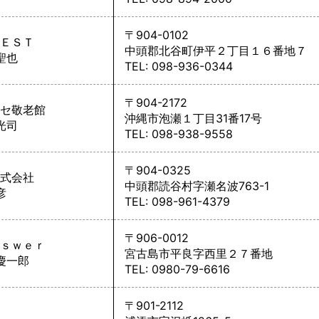
〒904-0102
ＥＳＴ
中頭郡北谷町伊平２丁目１６番地７
聖也
TEL: 098-936-0344
〒904-2172
セ敬老館
沖縄市泡瀬１丁目31番17号
光司
TEL: 098-938-9558
〒904-0325
式会社
中頭郡読谷村字瀬名波763-1
彦
TEL: 098-961-4379
〒906-0012
ｓｗｅｒ
宮古島市平良字西里２７番地
慶一郎
TEL: 0980-79-6616
〒901-2112