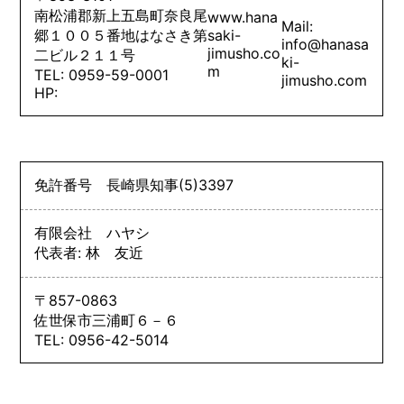
南松浦郡新上五島町奈良尾
www.hana
Mail:
郷１００５番地はなさき第
saki-
info@hanasa
jimusho.co
二ビル２１１号
ki-
m
TEL: 0959-59-0001
jimusho.com
HP:
免許番号
長崎県知事
(5)
3397
有限会社 ハヤシ
代表者: 林 友近
〒857-0863
佐世保市三浦町６－６
TEL: 0956-42-5014