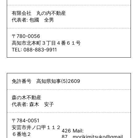
有限会社 丸の内不動産
代表者: 包國 全男
〒780-0056
高知市北本町３丁目４番６１号
TEL: 088-883-9911
免許番号
高知県知事
(5)
2609
森の木不動産
代表者: 森木 安子
〒784-0051
安芸市井ノ口甲１１２
426
Mail:
６番地２
87
morikimitsuko@gmail.