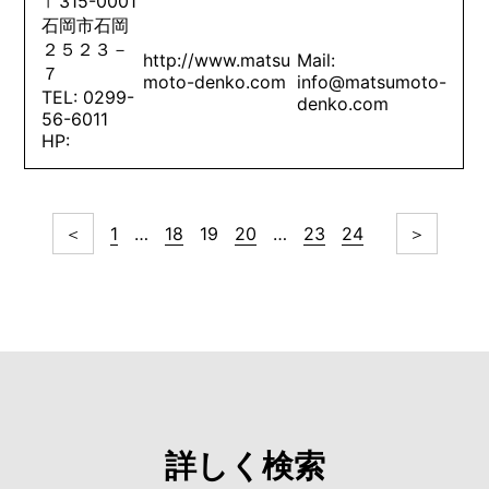
〒315-0001
石岡市石岡
２５２３－
http://www.matsu
Mail:
７
moto-denko.com
info@matsumoto-
TEL: 0299-
denko.com
56-6011
HP:
＜
1
…
18
19
20
…
23
24
＞
詳しく検索