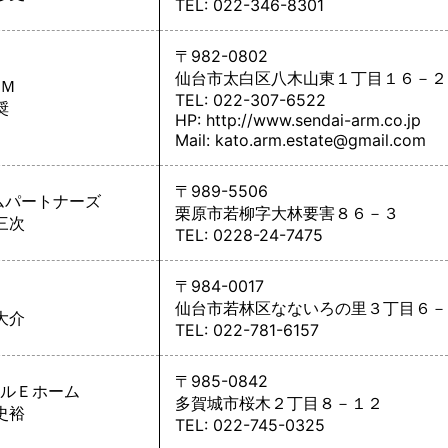
TEL: 022-346-8301
〒982-0802
仙台市太白区八木山東１丁目１６－２
Ｍ
TEL: 022-307-6522
奨
HP:
http://www.sendai-arm.co.jp
Mail: kato.arm.estate@gmail.com
〒989-5506
ムパートナーズ
栗原市若柳字大林要害８６－３
三次
TEL: 0228-24-7475
〒984-0017
仙台市若林区なないろの里３丁目６－
大介
TEL: 022-781-6157
〒985-0842
ルＥホーム
多賀城市桜木２丁目８－１２
史裕
TEL: 022-745-0325