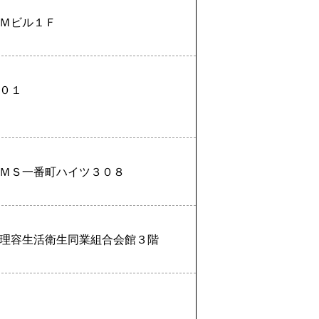
Ｍビル１Ｆ
０１
ＭＳ一番町ハイツ３０８
理容生活衛生同業組合会館３階