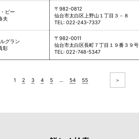
〒982-0812
・ビー
仙台市太白区上野山１丁目３－８
春夫
TEL: 022-243-7337
〒982-0011
ルグラン
仙台市太白区長町７丁目１９番３９号
真彰
TEL: 022-748-5347
1
2
3
4
5
…
54
55
＞