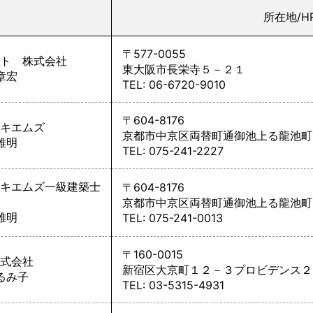
所在地/H
〒577-0055
ト 株式会社
東大阪市長栄寺５－２１
章宏
TEL: 06-6720-9010
〒604-8176
キエムズ
京都市中京区両替町通御池上る龍池町
雅明
TEL: 075-241-2227
キエムズ一級建築士
〒604-8176
京都市中京区両替町通御池上る龍池町
雅明
TEL: 075-241-0013
〒160-0015
式会社
新宿区大京町１２－３プロビデンス２
るみ子
TEL: 03-5315-4931