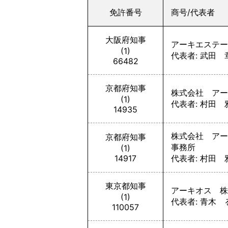
免許番号
商号/代表者
大阪府知事
アーキエステー
(1)
代表者: 武田 
66482
京都府知事
株式会社 アー
(1)
代表者: 村田 
14935
株式会社 アー
京都府知事
事務所
(1)
14917
代表者: 村田 
東京都知事
アーキオス 株
(1)
代表者: 青木 
110057