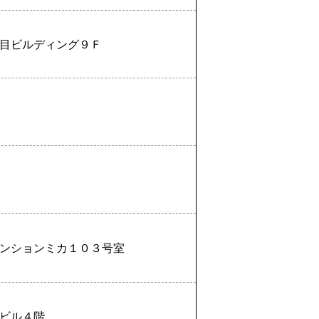
目ビルディング９Ｆ
ンションミカ１０３号室
ビル４階