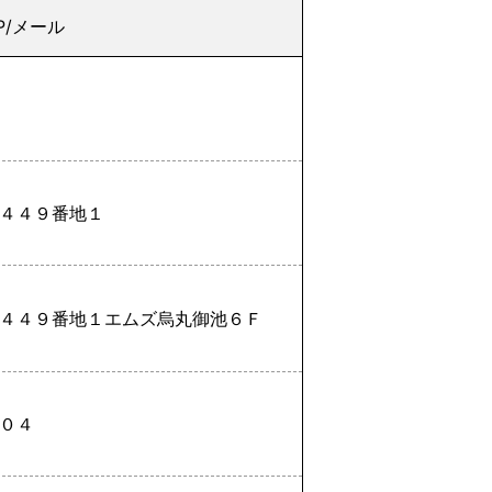
P/メール
４４９番地１
４４９番地１エムズ烏丸御池６Ｆ
０４