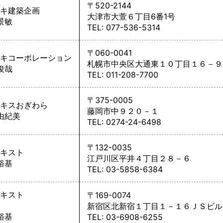
〒520-2144
キ建築企画
大津市大萱６丁目6番1号
景敏
TEL: 077-536-5314
〒060-0041
キコーポレーション
札幌市中央区大通東１０丁目１６－９
俊哉
TEL: 011-208-7700
〒375-0005
キスおぎわら
藤岡市中９２０－１
由紀美
TEL: 0274-24-6498
〒132-0035
キスト
江戸川区平井４丁目２８－６
裕基
TEL: 03-5858-6384
キスト
〒169-0074
新宿区北新宿１丁目１－１６ＪＳビル
裕基
TEL: 03-6908-6255