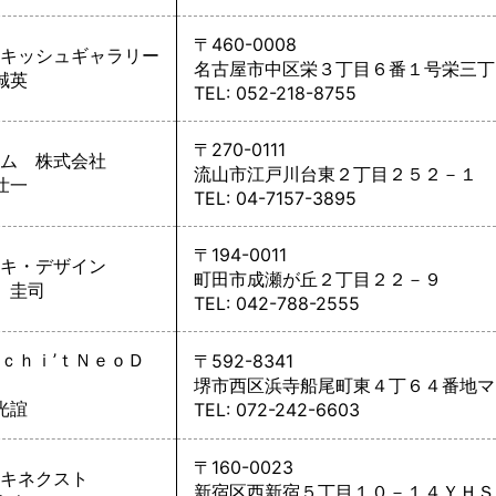
〒460-0008
キッシュギャラリー
名古屋市中区栄３丁目６番１号栄三丁
誠英
TEL: 052-218-8755
〒270-0111
ム 株式会社
流山市江戸川台東２丁目２５２－１
壮一
TEL: 04-7157-3895
〒194-0011
キ・デザイン
町田市成瀬が丘２丁目２２－９
 圭司
TEL: 042-788-2555
ｃｈｉ’ｔＮｅｏＤ
〒592-8341
堺市西区浜寺船尾町東４丁６４番地マ
光誼
TEL: 072-242-6603
〒160-0023
キネクスト
新宿区西新宿５丁目１０－１４ＹＨＳ