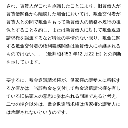
され、賃貸人がこれを承諾したことにより、旧賃借人が
賃貸借関係から離脱した場合においては、敷金交付者が
賃貸人との間で敷金をもって新賃借人の債務不履行の担
保とすることを約し、または新賃借人に対して敷金返還
請求権を譲渡するなど特段の事情のない限り、敷金に関
する敷金交付者の権利義務関係は新賃借人に承継される
ものではない。」（最判昭和53 年12 月22 日) との判断
を示しています。
要するに、敷金返還請求権が、借家権の譲受人に移転す
るか否かは、当該敷金を交付して敷金返還請求権を有し
ている旧借家人の意思に委ねられる問題であると考え、
二つの場合以外は、敷金返還請求権は借家権の譲受人に
は承継されないというのです。