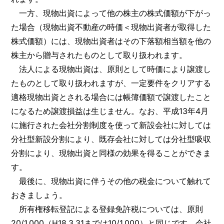
一方、現物出資によって他の株主の株式価額が下がっ
た場合（現物出資不動産の時価＜現物出資者が取得した
株式価額）には、現物出資者はその下落額相当額を他の
株主から贈与されたものとして取り扱われます。
法人による現物出資は、原則として時価により譲渡し
たものとして取り扱われますが、一定要件をクリアする
適格現物出資とされる場合には帳簿価額で譲渡したこと
になるため譲渡損益は生じません。なお、平成13年4月
に施行された会社分割制度を使って新設会社に対しては
分社型新設分割により、既存会社に対しては分社型吸収
分割により、現物出資と同様の効果を得ることができま
す。
最後に、現物出資に伴うその他の税金について触れて
おきましょう。
所有権移転登記による登録免許税については、原則
20/1,000（H18.3.31までは10/1,000）と同じです。会社