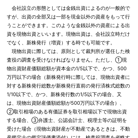
会社設立の形態としては金銭出資によるのが一般的で
すが、出資の全部又は一部を現金以外の資産をもって行
うことができます。このような金銭以外の資産による出
資を現物出資といいます。現物出資は、会社設立時だけ
でなく、新株発行（増資）する時でも可能です。
現物出資に際しては、原則として裁判所が選任した検
査役の調査を受けなければなりません。ただし、①現
物出資財産価額総額が資本金の1/5以下で、かつ、500
万円以下の場合（新株発行時に際しては、現物出資者に
対する新株発行総数が新株発行直前の発行済株式総数の
1/10以下で、かつ、新株発行数の1/5以下の場合、又
は、現物出資財産価額総額が500万円以下の場合）、
②取引相場のある有価証券を取引相場以下で現物出資
する場合、③弁護士、公認会計士、税理士等の証明を
受けた場合（現物出資財産が不動産であるときは、不動
産鑑定士の鑑定評価書添付）には、検査役調査を省略す