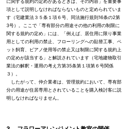
に関する規約の定めがあるときは、その内容」を重要事
項として説明しなければならないものと定められていま
す（宅建業法３５条１項６号、同法施行規則16条の2第
3号）。ここで「専有部分の用途その他の利用の制限に
関する規約の定め」には、「例えば、居住用に限り事業
用としての利用の禁止、フローリングへの貼替工事、ペ
ット飼育、ピアノ使用等の禁止又は制限に関する規約上
の定めが該当する」と解説されています（宅地建物取引
業法の解釈・運用の考え方第35条第１項第６号関係
３）。
したがって、仲介業者は、管理規約において、専有部
分の用途が住居専用とされていることを購入検討客に説
明しなければなりません。
3． フラワーアレンジメント教室の開催