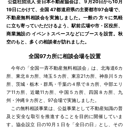
公益社団法人 全日本不動産協会は、９月20日から10月
19日にかけて、全国 47都道府県の主要都市97会場で、
不動産無料相談会を実施しました。一般の 方々に気軽
に立ち寄っていただけるよう、駅前広場や市・区役所、
商業施設の イベントスペースなどにブースを設営。秋
空のもと、多くの相談者が訪れました。
全国97カ所に相談会場を設置
今年の「全国一斉不動産無料相談会」は、北海道6カ
所、東北８カ所、埼玉５カ所、東京21カ所、神奈川５カ
所、茨城・栃木・群馬・千葉の４県で８カ所、中部エリ
ア11カ所、近畿11カ所、中国５カ所、四国８カ所、九
州・沖縄９カ所と、97会場で実施しました。
この無料相談事業は、公益事業として不動産知識の普
及と安全な取引を推進することを目的に開催していま
す。協会設立 日の10月１日を「全日の日」とし、その