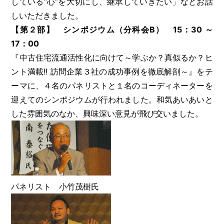
している“心”を大切にし、継承していきたい」などお話
しいただきました。
【第２部】 シンポジウム（分科会B） 15：30 ～
17：00
『中古住宅流通活性化に向けて～学ぶか？真似るか？ヒ
ント満載!! 訪問企業３社の成功事例を徹底解剖～』をテ
ーマに、４名のパネリストと１名のコーディネーターを
迎えてのシンポジウムが行われました。和気あいあいと
した雰囲気のなか、興味深い意見が飛び交いました。
パネリスト 小竹茂樹氏