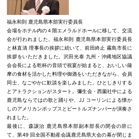
福永和則 鹿児島県本部実行委員長
会場をホテル内の４階エメラルドホールに移して、交流
会が行われました。福永和則 鹿児島県本部実行委員長
と林直清 理事長の挨拶に続いて、前田終止 霧島市長に
挨拶をいただきました。沢田光泰 九州・沖縄地区協議
会会長による乾杯の音頭で祝宴が始まると、おいしい薩
摩の食材を活かした料理や御酒をいただきながら、会員
同士、なごやかに歓談を楽しみました。ひとしきりする
とアトラクションがスタート。彌生会・西薗社中による
鹿児島ならではの歌と踊りや、JJ コーリンによる懐か
しのアメリカンポップスとビートルズナンバーが演奏さ
れました。
最後に、森譲治 鹿児島県本部副本部長の閉会の辞に
て、第49 回全国不動産会議鹿児島県大会の幕が閉じま