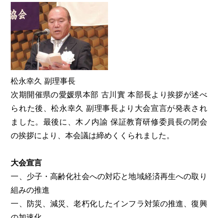
松永幸久 副理事長
次期開催県の愛媛県本部 古川實 本部長より挨拶が述べ
られた後、松永幸久 副理事長より大会宣言が発表され
ました。最後に、木ノ内諭 保証教育研修委員長の閉会
の挨拶により、本会議は締めくくられました。
大会宣言
一、少子・高齢化社会への対応と地域経済再生への取り
組みの推進
一、防災、減災、老朽化したインフラ対策の推進、復興
の加速化