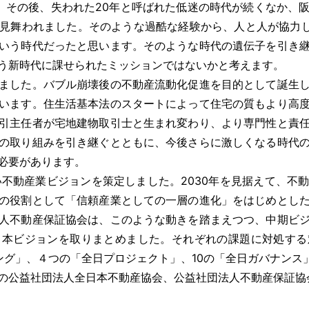
。その後、失われた20年と呼ばれた低迷の時代が続くなか、
見舞われました。そのような過酷な経験から、人と人が協力し
いう時代だったと思います。そのような時代の遺伝子を引き
う新時代に課せられたミッションではないかと考えます。
ました。バブル崩壊後の不動産流動化促進を目的として誕生し
います。住生活基本法のスタートによって住宅の質もより高
引主任者が宅地建物取引士と生まれ変わり、より専門性と責
の取り組みを引き継ぐとともに、今後さらに激しくなる時代
必要があります。
不動産業ビジョンを策定しました。2030年を見据えて、不
の役割として「信頼産業としての一層の進化」をはじめとし
人不動産保証協会は、このような動きを踏まえつつ、中期ビ
、本ビジョンを取りまとめました。それぞれの課題に対処する
ング」、４つの「全日プロジェクト」、10の「全日ガバナンス
の公益社団法人全日本不動産協会、公益社団法人不動産保証協