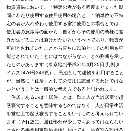
物賃貸借において、「特定の者がある程度まとまった期
間にわたり使用する住居使用の場合と、１泊単位で不特
定の者が入れ替わり使用する宿泊使用との場合とでは、
使用者の意識等の面から、自ずからその使用の態様に差
異が生ずることは避けがたいというべきであり、転貸が
可能とされていたことから直ちに民泊としての利用も可
能とされていたことにはつながらない」との判断を示し
たものがあります（東京地判平成31年4月25日 判例タ
イムズ1476号249頁）。民泊として建物を利用すること
が、当然に「住居」としての使用に該当するわけではな
いということは一般的な考え方であると思われます。
「住居」あるいは「居住」とは、単に人が当該居室で起
臥寝食することを意味するものではなく、人が日常生活
を営む上で起臥寝食することをいうものと考えられてい
ます（それ故に、居住部分が少しでもあってはならない
とされる事業用定期借地権においても、宿直室を設ける