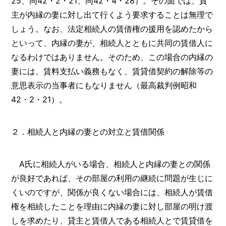
25、同42・2・21、同42・4・28）。その面では、貸
主が内縁の妻に対し出て行くよう要求することは無理で
しょう。なお、法定相続人の賃借権の援用を認めたから
といって、内縁の妻が、相続人とともに共同の賃借人に
なるわけではありません。そのため、この場合の内縁の
妻には、賃料支払い義務もなく、賃貸借契約の解除等の
意思表示の当事者にもなりません（最高裁判例昭和
42・2・21）。
２．相続人と内縁の妻との対立と賃借関係
A氏に相続人がいる場合、相続人と内縁の妻との関係
が良好であれば、その部屋の利用の継続に問題が生じに
くいのですが、関係が良くない場合には、相続人が賃借
権を相続したことを理由に内縁の妻に対し部屋の明け渡
しを求めたり、貸主と賃借人である相続人とで賃貸借を