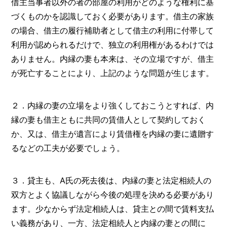
借主当事者以外の者の部屋の利用がどのような権利に基
づくものかを認識しておく必要があります。借主の家族
の場合、借主の履行補助者として借主の利用に付帯して
利用が認められるだけで、独立の利用権があるわけでは
ありません。内縁の妻も本来は、その立場ですが、借主
が死亡することにより、上記のような問題が生じます。
２．内縁の妻の立場をより強くしておこうとすれば、内
縁の妻も借主ともに共同の賃借人として契約しておく
か、又は、借主が遺言により賃借権を内縁の妻に遺贈す
るなどの工夫が必要でしょう。
３．貸主も、A氏の死去後は、内縁の妻と法定相続人の
双方とよく協議しながら今後の処理を決める必要があり
ます。少なからず法定相続人は、貸主との間で賃料支払
い義務があり、一方、法定相続人と内縁の妻との間に