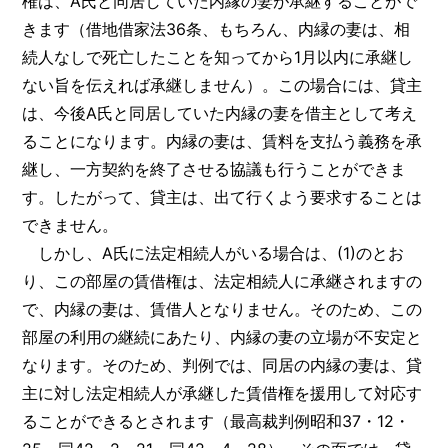
権は、A氏と同居していた内縁の妻が承継することがで
きます（借地借家法36条、もちろん、内縁の妻は、相
続人なしで死亡したことを知ってから1月以内に承継し
ない旨を伝えれば承継しません）。この場合には、貸主
は、今後A氏と同居していた内縁の妻を借主として考え
ることになります。内縁の妻は、賃料を支払う義務を承
継し、一方契約を終了させる協議も行うことができま
す。したがって、貸主は、出て行くよう要求することは
できません。
しかし、A氏に法定相続人がいる場合は、(1)のとお
り、この部屋の賃借権は、法定相続人に承継されますの
で、内縁の妻は、賃借人となりません。そのため、この
部屋の利用の継続にあたり、内縁の妻の立場が不安定と
なります。そのため、判例では、同居の内縁の妻は、貸
主に対し法定相続人が承継した賃借権を援用して対応す
ることができるとされます（最高裁判例昭和37・12・