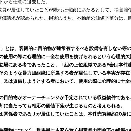
トから任意に退去した。
成員が居住していたことが隠れた瑕疵にあたるとして、損害賠
賠償請求が認められた。損害のうち、不動産の価値下落分は、購
疵」とは、客観的に目的物が通常有するべき設備を有しない等
の使用の際に心理的に十全な使用を妨げられるという心理的欠
立場にある者であったこと、ｌ組の上位組織であるF会は本件
そのような暴力団組織に所属する者が居住している事実が存在
、又は賃借しようとする者において、使用の際に心理的に十全
の目的物がオーナーチェンジが予定されている収益物件である
却に当たっても相応の価値下落が生じるものと考えられる。
関係者であるＪが居住していたことは、本件売買契約20条に
件建物について、群馬県に本家を置く指定暴力団傘下の組織の