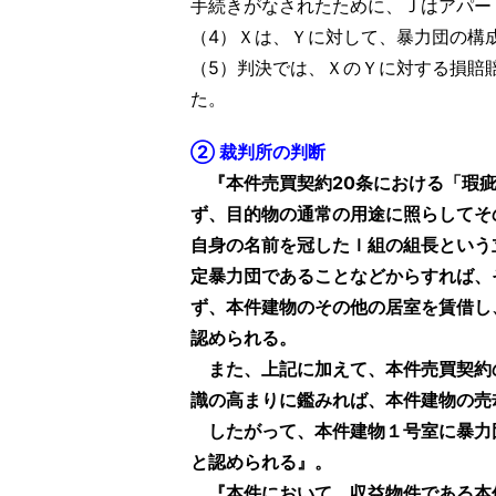
手続きがなされたために、Ｊはアパー
（4）Ｘは、Ｙに対して、暴力団の構
（5）判決では、ＸのＹに対する損賠
た。
② 裁判所の判断
『本件売買契約20条における「瑕
ず、目的物の通常の用途に照らしてそ
自身の名前を冠したｌ組の組長という
定暴力団であることなどからすれば、
ず、本件建物のその他の居室を賃借し
認められる。
また、上記に加えて、本件売買契約
識の高まりに鑑みれば、本件建物の売
したがって、本件建物１号室に暴力団
と認められる』。
『本件において、収益物件である本