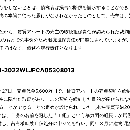
をしないときは、債権者は損害の賠償を請求することができま
務の本旨に従った履行がなされなかったものとして、売主は、
とから、賃貸アパートの売主の瑕疵担保責任が認められた裁判
民法のもとでの事例のため瑕疵担保責任が問題にされていますが
任ではなく、債務不履行責任となります。
2022WLJPCA05308013
月27日、売買代金6,600万円で、賃貸アパートの売買契約を
件に隠れた瑕疵があり、この契約を締結した目的が達せられな
ることができる」との定めが設けられていた（本件売買契約2
には、自身の名前を冠した「ｌ組」という暴力団の組長Ｊが居
対し、占有移転禁止仮処分の申立てを行い、同年８月に建物明