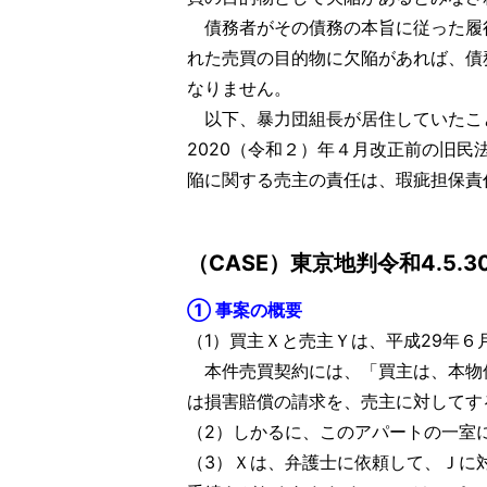
債務者がその債務の本旨に従った履行
れた売買の目的物に欠陥があれば、債
なりません。
以下、暴力団組長が居住していたこ
2020（令和２）年４月改正前の旧
陥に関する売主の責任は、瑕疵担保責
（CASE）東京地判令和4.5.30-
① 事案の概要
（1）買主Ｘと売主Ｙは、平成29年６
本件売買契約には、「買主は、本物
は損害賠償の請求を、売主に対してす
（2）しかるに、このアパートの一室
（3）Ｘは、弁護士に依頼して、Ｊに