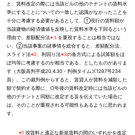
と、賃料改定の際には当該ビルの他のテナントの賃料水
準にすることについての一致した認識がなかったことを
十分に考慮する必要があるとして、①現行の賃料額が
当該建物の経済価値を反映した賃料水準を下回るという
理由で、差額配分法
※１
を重視することは相当ではな
い、②当該事案の諸事情を総合すると、差額配分法、
スライド法
※2
、利回り法
※3
の各方式による試算額をほ
ぼ均等に考慮するのが相当である、としたものがありま
す（大阪高判平成20.4.30・判例タイムズ1287号234
頁）。この裁判例からすると、賃貸人が賃料を減額した
額で契約する際に、○年後の賃料改定時には当該ビルの
他のテナントと同額に改定する旨を伝えていた場合に
は、そのことが重視される可能性もあるように思われま
す。
※1
現賃料と適正な新規賃料の間のいずれかを改定