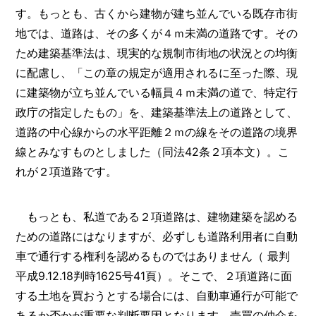
す。もっとも、古くから建物が建ち並んでいる既存市街
地では、道路は、その多くが４ｍ未満の道路です。その
ため建築基準法は、現実的な規制市街地の状況との均衡
に配慮し、「この章の規定が適用されるに至った際、現
に建築物が立ち並んでいる幅員４ｍ未満の道で、特定行
政庁の指定したもの」を、建築基準法上の道路として、
道路の中心線からの水平距離２ｍの線をその道路の境界
線とみなすものとしました（同法42条２項本文）。こ
れが２項道路です。
もっとも、私道である２項道路は、建物建築を認める
ための道路にはなりますが、必ずしも道路利用者に自動
車で通行する権利を認めるものではありません（ 最判
平成9.12.18判時1625号41頁）。そこで、２項道路に面
する土地を買おうとする場合には、自動車通行が可能で
あるか否かが重要な判断要因となります。売買の仲介を