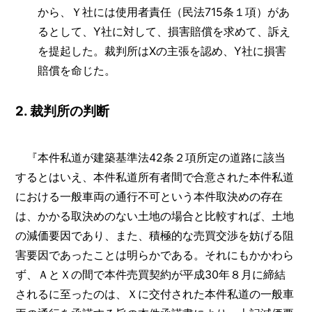
から、Ｙ社には使用者責任（民法715条１項）があ
るとして、Y社に対して、損害賠償を求めて、訴え
を提起した。裁判所はXの主張を認め、Y社に損害
賠償を命じた。
2. 裁判所の判断
『本件私道が建築基準法42条２項所定の道路に該当
するとはいえ、本件私道所有者間で合意された本件私道
における一般車両の通行不可という本件取決めの存在
は、かかる取決めのない土地の場合と比較すれば、土地
の減価要因であり、また、積極的な売買交渉を妨げる阻
害要因であったことは明らかである。それにもかかわら
ず、ＡとＸの間で本件売買契約が平成30年８月に締結
されるに至ったのは、Ｘに交付された本件私道の一般車