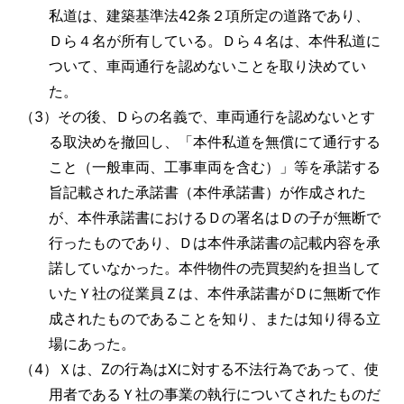
私道は、建築基準法42条２項所定の道路であり、
Ｄら４名が所有している。Ｄら４名は、本件私道に
ついて、車両通行を認めないことを取り決めてい
た。
（3）その後、Ｄらの名義で、車両通行を認めないとす
る取決めを撤回し、「本件私道を無償にて通行する
こと（一般車両、工事車両を含む）」等を承諾する
旨記載された承諾書（本件承諾書）が作成された
が、本件承諾書におけるＤの署名はＤの子が無断で
行ったものであり、Ｄは本件承諾書の記載内容を承
諾していなかった。本件物件の売買契約を担当して
いたＹ社の従業員Ｚは、本件承諾書がＤに無断で作
成されたものであることを知り、または知り得る立
場にあった。
（4）Ｘは、Zの行為はXに対する不法行為であって、使
用者であるＹ社の事業の執行についてされたものだ