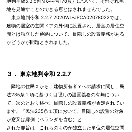
地判平成5.3.5判タ844号178頁）について、それぞれ宅
地を見通すことのできる窓とはされませんでした。
東京地判令和 2.2.7 2020WL-JPCA02078022では、
建物の居室の玄関ドアの外側に設置され、居室の居住空
間とは独立した通路について、目隠しの設置義務がある
かどうかが問題とされました。
３． 東京地判令和 2.2.7
隣地の住民Ｘから、建物所有者Ｙへの請求に関し、民
法235条１項に基づく目隠しの設置義務の有無につい
て、次のとおり述べ、目隠しの設置義務が否定されてい
ます。『民法235条１項において、目隠しの設置の対象
が窓又は縁側（ベランダを含む）と
された趣旨は、これらのものが独立した単位の居住空間