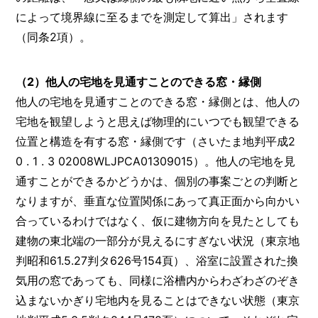
によって境界線に至るまでを測定して算出」されます
（同条2項）。
（2）他人の宅地を見通すことのできる窓・縁側
他人の宅地を見通すことのできる窓・縁側とは、他人の
宅地を観望しようと思えば物理的にいつでも観望できる
位置と構造を有する窓・縁側です（さいたま地判平成2
0 . 1 . 3 02008WLJPCA01309015）。他人の宅地を見
通すことができるかどうかは、個別の事案ごとの判断と
なりますが、垂直な位置関係にあって真正面から向かい
合っているわけではなく、仮に建物方向を見たとしても
建物の東北端の一部分が見えるにすぎない状況（東京地
判昭和61.5.27判タ626号154頁）、浴室に設置された換
気用の窓であっても、同様に浴槽内からわざわざのぞき
込まないかぎり宅地内を見ることはできない状態（東京