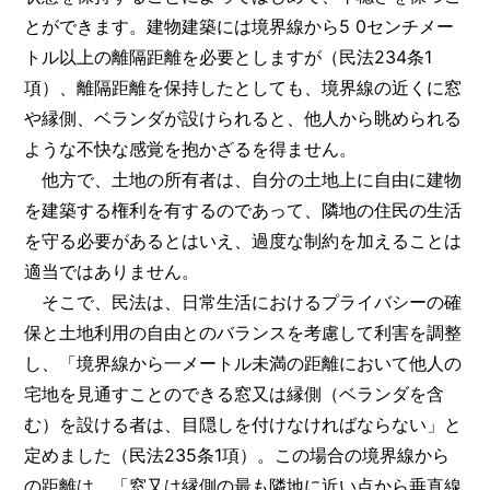
とができます。建物建築には境界線から5 0センチメー
トル以上の離隔距離を必要としますが（民法234条1
項）、離隔距離を保持したとしても、境界線の近くに窓
や縁側、ベランダが設けられると、他人から眺められる
ような不快な感覚を抱かざるを得ません。
他方で、土地の所有者は、自分の土地上に自由に建物
を建築する権利を有するのであって、隣地の住民の生活
を守る必要があるとはいえ、過度な制約を加えることは
適当ではありません。
そこで、民法は、日常生活におけるプライバシーの確
保と土地利用の自由とのバランスを考慮して利害を調整
し、「境界線から一メートル未満の距離において他人の
宅地を見通すことのできる窓又は縁側（ベランダを含
む）を設ける者は、目隠しを付けなければならない」と
定めました（民法235条1項）。この場合の境界線から
の距離は、「窓又は縁側の最も隣地に近い点から垂直線