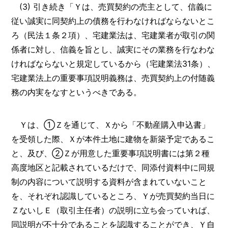
(3) 引き続き「Ｙは、売買契約の売主として、信義に
従い誠実に同契約上の債務を行わなければならないとこ
ろ（民法１条２項）、宅建業法は、宅建業者が取引の関
係者に対し、信義を旨とし、誠実にその業務を行なわな
ければならないと規定しているから（宅建業法31条）、
宅建業法上の重要事項説明義務は、売買契約上の付随義
務の内実をなすというべきである。
Ｙは、①Ｚを通じて、Ｘから「不動産購入申込書」
を受領した際、Ｘが本件土地に建物を新築予定であるこ
と、及び、②Ｚが用意した重要事項説明書には第２種
高度地区と記載されているだけで、同添付資料中に同規
制の内容について説明する資料が含まれていないこと
を、それぞれ認識しているところ、Ｙが売買契約当日に
ＺないしＥ（取引主任者）の説明に立ち会っていれば、
同説明が不十分であることを認識することができ、Ｙ自