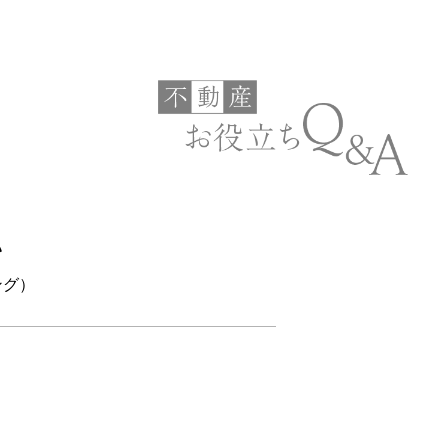
い
ング）