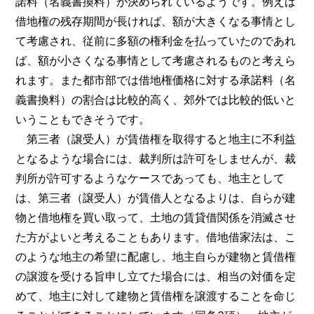
諾料（名義書換料）が決められているようです。例えば
借地権の残存期間が長ければ、額が大きくなる事情とし
て考慮され、従前に多額の権利金を払っていたのであれ
ば、額が小さくなる事情として考慮されるものと考えら
れます。また都市部では借地権価格に対する承諾料（名
義書換料）の割合は比較的高く、郊外では比較的低いと
いうこともできそうです。
第三者（譲受人）が賃借権を取得すると地主に不利益
となるような場合には、裁判所は許可をしませんが、裁
判所が許可するようなケースであっても、地主として
は、第三者（譲受人）が賃借人となるよりは、自らが建
物と借地権を買い取って、土地の賃貸借関係を消滅させ
た方がよいと考えることもあります。借地借家法は、こ
のような地主の希望に配慮し、地主自らが建物と賃借権
の譲渡を受ける旨申し立てた場合には、相当の対価を定
めて、地主に対して建物と賃借権を譲渡することを命じ