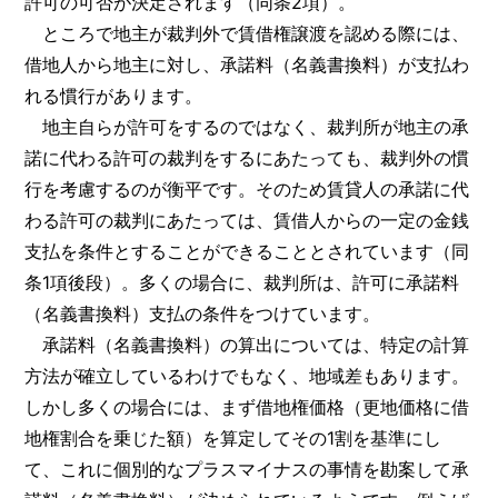
許可の可否が決定されます（同条2項）。
ところで地主が裁判外で賃借権譲渡を認める際には、
借地人から地主に対し、承諾料（名義書換料）が支払わ
れる慣行があります。
地主自らが許可をするのではなく、裁判所が地主の承
諾に代わる許可の裁判をするにあたっても、裁判外の慣
行を考慮するのが衡平です。そのため賃貸人の承諾に代
わる許可の裁判にあたっては、賃借人からの一定の金銭
支払を条件とすることができることとされています（同
条1項後段）。多くの場合に、裁判所は、許可に承諾料
（名義書換料）支払の条件をつけています。
承諾料（名義書換料）の算出については、特定の計算
方法が確立しているわけでもなく、地域差もあります。
しかし多くの場合には、まず借地権価格（更地価格に借
地権割合を乗じた額）を算定してその1割を基準にし
て、これに個別的なプラスマイナスの事情を勘案して承