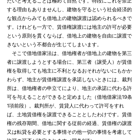
たいと考えることは極めて自然です。特段にこれを禁止
する理由もありませんし、建物を守るという社会経済的
な観点からみても借地上の建物譲渡は認められるべきで
す。けれども一方で、賃借権譲渡には地主の許可が必要
という原則を貫くならば、借地上の建物を自由に譲渡で
きないという不都合が生じてしまいます。
そこで借地借家法は、借地権者が借地上の建物を第三
者に譲渡しようとする場合に、第三者（譲受人）が賃借
権を取得しても地主に不利となるおそれがないにもかか
わらず、地主が賃借権譲渡を承諾しないときには、裁判
所は、借地権者の申立てにより、地主の承諾に代わる許
可を与えることができると定めました（借地借家法19条
1項前段）。裁判所が、賃貸人に代わって許可をすれ
ば、土地賃借権を譲渡できることとしたわけです。賃借
権の残存期間、借地に関する従前の経過、賃借権の譲渡
又は転貸を必要とする事情その他一切の事情を考慮して