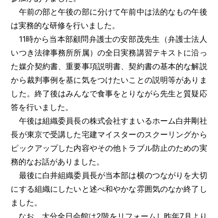
午前の部と午後の部に分けて午前中は法的なもの午後
は実務的な研修を行いました。
11時から当本部顧問弁護士の安部茂先生（弁護士法人
いつき法律事務所所属）の全日実務講習テキストに沿っ
た媒介契約書、重要事項説明書、契約書の基本的な解説
から裁判事例を基に気をつけたいことの説明等がありま
した。終了後はみんなで食事をとりながら先生と質疑応
答を行いました。
午後は組織委員長の株式会社すまいるホーム白井剛社
長が東京で受講した宅建マイスターのスクーリングから
ピックアップした内容やその他トラブル防止のための実
務的なお話がありました。
最後に白井組織委員長が当本部は横のつながりを大切
にする組織にしたいと述べ和やかな雰囲気のなか終了し
ました。
なお、大分全日会館は2階をリフォームし昨年7月より