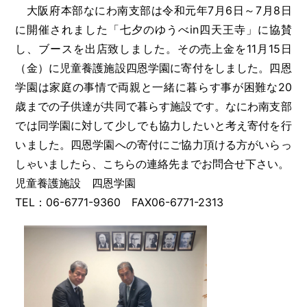
大阪府本部なにわ南支部は令和元年7月6日～7月8日
に開催されました「七夕のゆうべin四天王寺」に協賛
し、ブースを出店致しました。その売上金を11月15日
（金）に児童養護施設四恩学園に寄付をしました。四恩
学園は家庭の事情で両親と一緒に暮らす事が困難な20
歳までの子供達が共同で暮らす施設です。なにわ南支部
では同学園に対して少しでも協力したいと考え寄付を行
いました。四恩学園への寄付にご協力頂ける方がいらっ
しゃいましたら、こちらの連絡先までお問合せ下さい。
児童養護施設 四恩学園
TEL：06-6771-9360 FAX06-6771-2313