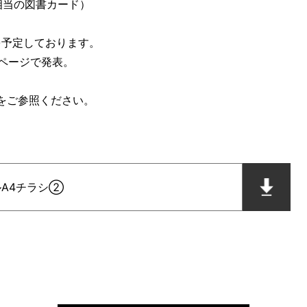
当の図書カード）
を予定しております。
ジで発表。
Fをご参照ください。
ルA4チラシ②