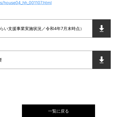
ess/house04_hh_001107.html
もみらい支援事業実施状況／令和4年7月末時点）
要
一覧に戻る