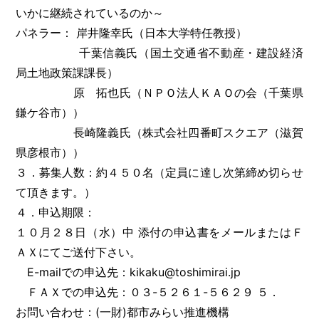
いかに継続されているのか～
パネラー： 岸井隆幸氏（日本大学特任教授）
千葉信義氏（国土交通省不動産・建設経済
局土地政策課課長）
原 拓也氏（ＮＰＯ法人ＫＡＯの会（千葉県
鎌ケ谷市））
長崎隆義氏（株式会社四番町スクエア（滋賀
県彦根市））
３．募集人数：約４５０名（定員に達し次第締め切らせ
て頂きます。）
４．申込期限：
１０月２８日（水）中 添付の申込書をメールまたはＦ
ＡＸにてご送付下さい。
E-mailでの申込先：kikaku@toshimirai.jp
ＦＡＸでの申込先：０３-５２６１-５６２９ ５．
お問い合わせ：(一財)都市みらい推進機構