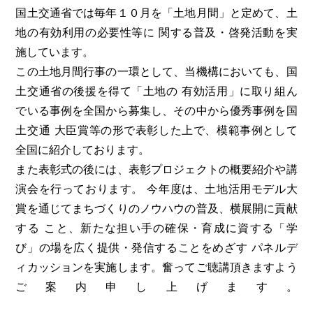
国土交通省では毎年１０月を「土地月間」と定めて、土
地の有効利用の必要性等に 関する普及・啓発活動を実
施しています。
この土地月間行事の一環として、当機構においても、国
土交通省の後援を得て「土地の 有効活用」に取り組ん
でいる事例を全国から募集し、その中から優秀事例を国
土交通 大臣賞等の形で表彰した上で、模範事例として
全国に紹介しております。
また表彰式の後には、表彰プロジェクトの概要紹介や講
演会を行っております。 今年度は、土地活用モデル大
賞を通じてまちづくりのノウハウの普及、横展開に貢献
する こと、新たな担い手の確保・育成に資する「学
び」の場を広く提供・発信することをめざす パネルデ
ィカッションを実施します。奮ってご聴講頂きますよう
ご案内申し上げます。