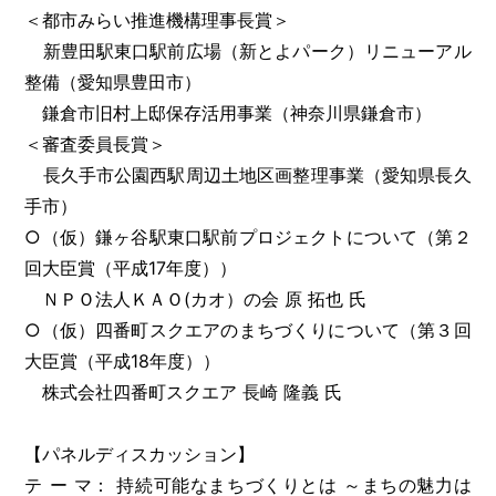
＜都市みらい推進機構理事長賞＞
新豊田駅東口駅前広場（新とよパーク）リニューアル
整備（愛知県豊田市）
鎌倉市旧村上邸保存活用事業（神奈川県鎌倉市）
＜審査委員長賞＞
長久手市公園西駅周辺土地区画整理事業（愛知県長久
手市）
○（仮）鎌ヶ谷駅東口駅前プロジェクトについて（第２
回大臣賞（平成17年度））
ＮＰＯ法人ＫＡＯ(カオ）の会 原 拓也 氏
○（仮）四番町スクエアのまちづくりについて（第３回
大臣賞（平成18年度））
株式会社四番町スクエア 長崎 隆義 氏
【パネルディスカッション】
テ ー マ： 持続可能なまちづくりとは ～まちの魅力は