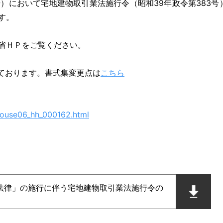
号）において宅地建物取引業法施行令（昭和39年政令第383号
す。
省ＨＰをご覧ください。
っております。書式集変更点は
こちら
/house06_hh_000162.html
法律」の施行に伴う宅地建物取引業法施行令の