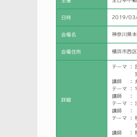
全日本不
主催
2019/03
日時
神奈川県
会場名
横浜市西区
会場住所
テーマ
：
講師
：
テーマ
：
講師
：
詳細
テーマ
：
講師
：
テーマ
：
講師
：