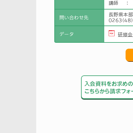
講師
：
長野県本
問い合わせ先
0263(48
データ
研修会