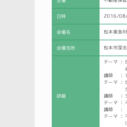
不動産保証
主催
2016/08
日時
松本東急R
会場名
松本市深志1
会場住所
テーマ
：
講師
：
テーマ
：
詳細
講師
：
テーマ
：
講師
：
テーマ
：