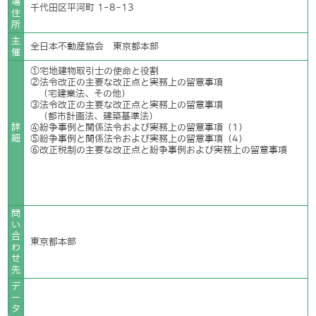
場
千代田区平河町 1-8-13
住
所
主
全日本不動産協会 東京都本部
催
①宅地建物取引士の使命と役割
②法令改正の主要な改正点と実務上の留意事項
（宅建業法、その他）
③法令改正の主要な改正点と実務上の留意事項
（都市計画法、建築基準法）
詳
④紛争事例と関係法令および実務上の留意事項（1）
細
⑤紛争事例と関係法令および実務上の留意事項（4）
⑥改正税制の主要な改正点と紛争事例および実務上の留意事項
問
い
合
東京都本部
わ
せ
先
デ
ー
タ